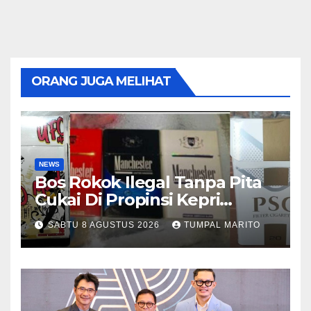
ORANG JUGA MELIHAT
NEWS
Bos Rokok Ilegal Tanpa Pita
Cukai Di Propinsi Kepri
Semakin Marak
SABTU 8 AGUSTUS 2026
TUMPAL MARITO