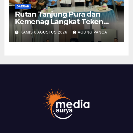
DAERAH
Rutan Tanjung Pura dan
Kemenag Langkat Teken
PKS Pembinaan Kerohanian
KAMIS 6 AGUSTUS 2026
AGUNG PANCA
Warga Binaan