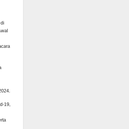
 di
Awal
acara
a
2024.
d-19,
rta