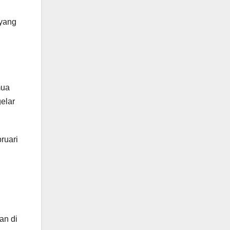
 yang
mua
elar
ruari
an di