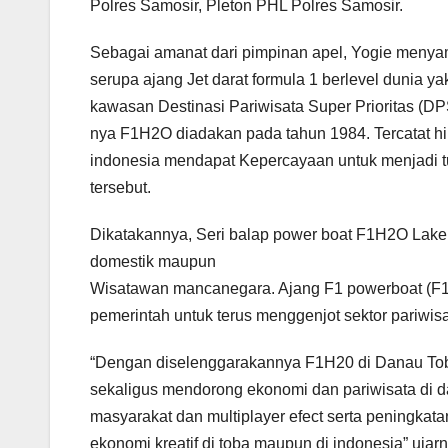
Polres Samosir, Pleton PHL Polres Samosir.
Sebagai amanat dari pimpinan apel, Yogie menya
serupa ajang Jet darat formula 1 berlevel dunia y
kawasan Destinasi Pariwisata Super Prioritas (DP
nya F1H2O diadakan pada tahun 1984. Tercatat hin
indonesia mendapat Kepercayaan untuk menjadi t
tersebut.
Dikatakannya, Seri balap power boat F1H2O Lake T
domestik maupun
Wisatawan mancanegara. Ajang F1 powerboat (F1
pemerintah untuk terus menggenjot sektor pariwis
“Dengan diselenggarakannya F1H20 di Danau Toba
sekaligus mendorong ekonomi dan pariwisata di da
masyarakat dan multiplayer efect serta peningkata
ekonomi kreatif di toba maupun di indonesia” ujarn