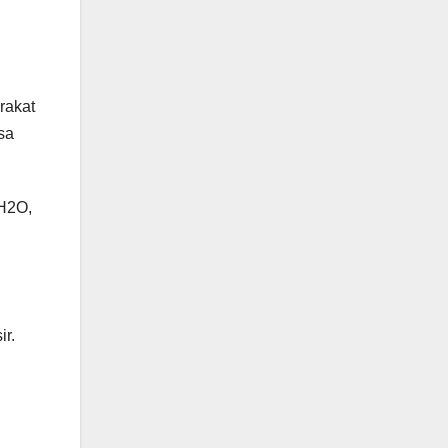
rakat
sa
1H2O,
r.