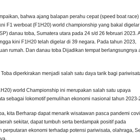
mpaikan, bahwa ajang balapan perahu cepat (speed boat race)
akni F1 werboat (F1H20) world championship yang bakal digelar
SP) danau toba, Sumatera utara pada 24 s/d 26 februari 2023. 
gga kini F1H20 telah digelar di 39 negara. Pada tahun 2023,
uan rumah. Dan danau toba Dijadikan tempat berlangsungnya 
oba diperkirakan menjadi salah satu daya tarik bagi pariwisat
H20) world Championship ini merupakan salah satu upaya
ata sebagai lokomotif pemulihan ekonomi nasional tahun 2023-
, kita Berharap dapat menarik wisatawan pasca pandemi covi
erah sekitar, dapat tumbuh serta berdampak positif pada
n perputaran ekonomi terhadap potensi pariwisata, olahraga, Se
ya.