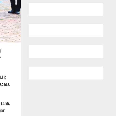
l
n
M.H)
acara
Tahti,
gan