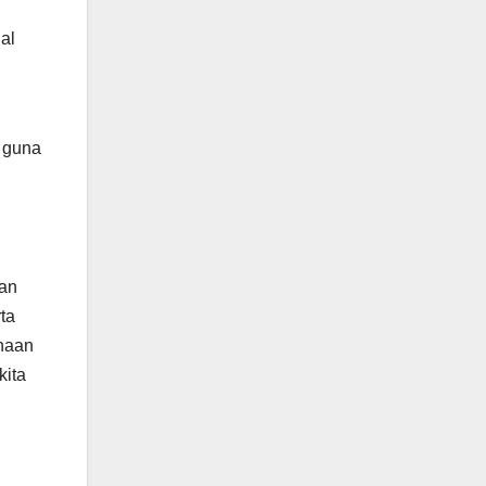
al
 guna
an
ta
naan
kita