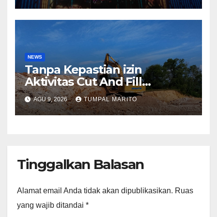
Kapolda Tutup mata Tempat
Hiburan DiBatam
NEWS
Tanpa Kepastian izin
Aktivitas Cut And Fill
Sekupang Ganggu warga
AGU 9, 2026
TUMPAL MARITO
dan Pengguna jalan
Tinggalkan Balasan
Alamat email Anda tidak akan dipublikasikan.
Ruas
yang wajib ditandai
*