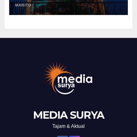
Tutup mata Tempat Hiburan
MARITO
DiBatam
MEDIA SURYA
Tajam & Aktual