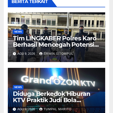
BERITA TERKAIT
NEWS
Tim LINGKABER Polres Karo
Berhasil Mencegah Potensi
Tawuran di Berastagi
AGU 9, 2026
ERWIN SITOMPUL
NEWS
Diduga Berkedok Hiburan
KTV Praktik Judi Bola
Pimpong Beroperasi
AGU 9, 2026
TUMPAL MARITO
Terbuka Disungai Panas