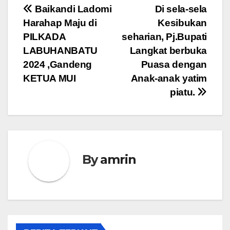
Navigasi
Baikandi Ladomi
Di sela-sela
Harahap Maju di
Kesibukan
pos
PILKADA
seharian, Pj.Bupati
LABUHANBATU
Langkat berbuka
2024 ,Gandeng
Puasa dengan
KETUA MUI
Anak-anak yatim
piatu.
By
amrin