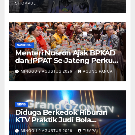
SITOMPUL
NASIONAL
Menteri Nusron Ajak BPKAD
dan IPPAT Se-Jateng Perkuat
Sinergi Wujudkan
MINGGU 9 AGUSTUS 2026
AGUNG PANCA
Transformasi Layanan
Pertanahan
NEWS
Diduga Berkedok Hiburan
KTV Praktik Judi Bola
Pimpong Beroperasi Terbuka
MINGGU 9 AGUSTUS 2026
TUMPAL
Disungai Panas Kapolda