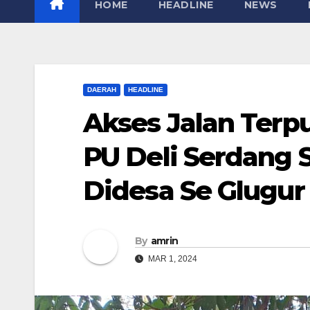
HOME
HEADLINE
NEWS
DAERAH
HEADLINE
Akses Jalan Terp
PU Deli Serdang S
Didesa Se Glugur
By
amrin
MAR 1, 2024