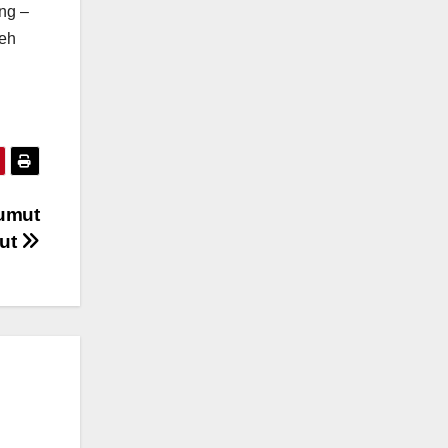
ng –
leh
umut
mut