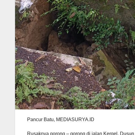
Pancur Batu, MEDIASURYA.ID
Rusaknya gorong – gorong di jalan Kergel, Dusun