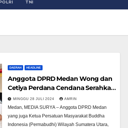
POLRI
TNI
DAERAH
HEADLINE
Anggota DPRD Medan Wong dan
Cetiya Perdana Cendana Serahkan
Bantuan Sembako Dan Obat-
MINGGU 28 JULI 2024
AMRIN
Obatan Buat Jompo
Medan, MEDIA SURYA – Anggota DPRD Medan
yang juga Ketua Persatuan Masyarakat Buddha
Indonesia (Permabudhi) Wilayah Sumatera Utara,