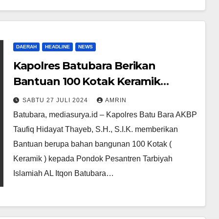
DAERAH
HEADLINE
NEWS
Kapolres Batubara Berikan
Bantuan 100 Kotak Keramik
Pembangunan Pondok Pesantren
SABTU 27 JULI 2024
AMRIN
Tarbiyah Islamiah Al Itqon
Batubara, mediasurya.id – Kapolres Batu Bara AKBP
Taufiq Hidayat Thayeb, S.H., S.I.K. memberikan
Bantuan berupa bahan bangunan 100 Kotak (
Keramik ) kepada Pondok Pesantren Tarbiyah
Islamiah AL Itqon Batubara…