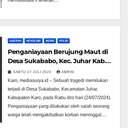
memfasilitasi Pameran…
DAERAH
HEADLINE
NEWS
POLRI
Penganiayaan Berujung Maut di
Desa Sukababo, Kec. Juhar Kab.
Karo, Polisi Tangkap Pelaku
SABTU 27 JULI 2024
AMRIN
Kurang Dari 24 Jam
Karo, mediasurya.id – Sebuah tragedi memilukan
terjadi di Desa Sukababo, Kecamatan Juhar,
Kabupaten Karo, pada Rabu dini hari (24/07/2024).
Penganiayaan yang dilakukan oleh salah seorang
warga telah mengakibatkan korban meninggal…