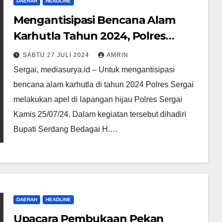
DAERAH
HEADLINE
Mengantisipasi Bencana Alam
Karhutla Tahun 2024, Polres
Sergai Gelar Apel Di Lapangan
SABTU 27 JULI 2024
AMRIN
Hijau Polres Sergai
Sergai, mediasurya.id – Untuk mengantisipasi
bencana alam karhutla di tahun 2024 Polres Sergai
melakukan apel di lapangan hijau Polres Sergai
Kamis 25/07/24. Dalam kegiatan tersebut dihadiri
Bupati Serdang Bedagai H.…
DAERAH
HEADLINE
Upacara Pembukaan Pekan