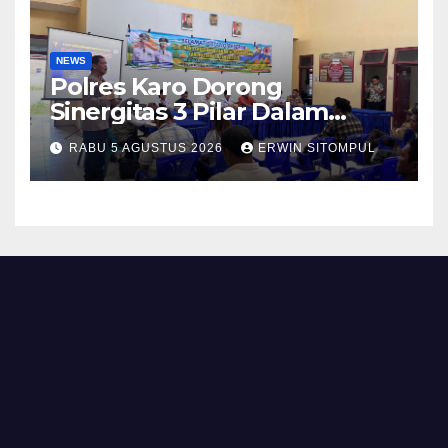
NEWS
Polres Karo Dorong
Sinergitas 3 Pilar Dalam
Pelatihan Pencengahan dan
RABU 5 AGUSTUS 2026
ERWIN SITOMPUL
Mitigasi Bencana Tahun 2026